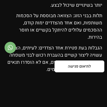
יותר בשינויים שיכול לבצע.
תלות בבני הזוג: הצוואה מבוססת על הסכמות
משותפות, ואם אחד מהצדדים ימות קודם,
ההסכמים עלולים להיתקל בקשיים או חוסר
בהירות.
הגבלות בעת פטירת אחד הצדדים: לעיתים, הצוואה
עשויה ליצור קשיים בהעברת רכוש לבני משפחה
נוספים או יורשים חיצוניים, אם לא הוסדרו תנאים
לתיאום פגישה
ברורים בהסכמים המוקדמים.
כיצד לבחור את סוג הצוואה המתאים?
ההחלטה האם לערוך צוואה יחידה או צוואה הדדית
תלויה במערכת היחסים ובצורכי המוריש. עבור בני
זוג המעוניינים בהסכמה משותפת על הדרך בה